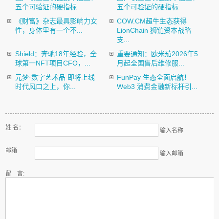
五个可验证的硬指标
五个可验证的硬指标
《财富》杂志最具影响力女
COW.CM超牛生态获得
性，身体里有一个不...
LionChain 狮链资本战略
支...
Shield：奔驰18年经验，全
重要通知：欧米茄2026年5
球第一NFT项目CFO，...
月起全国售后维修服...
元梦·数字艺术品 即将上线
FunPay 生态全面启航！
时代风口之上，你...
Web3 消费金融新标杆引...
姓 名：
输入名称
邮箱
输入邮箱
留 言: