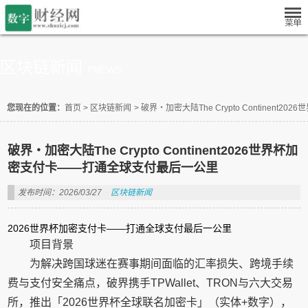
区块链新闻
PNEWS
您现在的位置：
首页
>
区块链新闻
>
破界・加密大陆The Crypto Continen
破界・加密大陆The Crypto Continent2026世界杯加
密支付卡——打通全球支付最后一公里
发布时间：2026/03/27
区块链新闻
2026世界杯加密支付卡——打通全球支付最后一公里
项目背景
为解决跨国球迷在赛事期间面临的汇率损失、跨境手续
费与支付安全痛点，破界携手TPWallet、TRON与六大交易
所，推出「2026世界杯全球联名加密卡」（实体+数字），